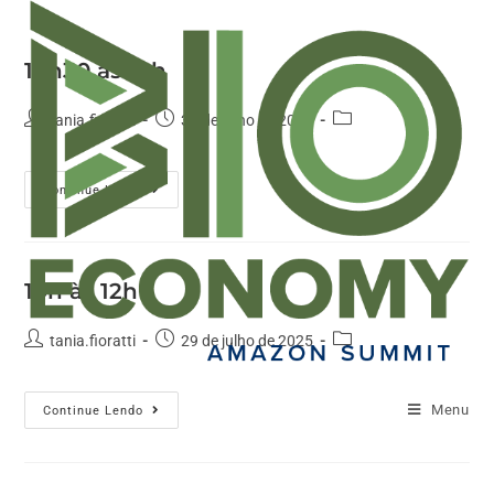
16h30 às 18h
tania.fioratti
30 de julho de 2025
Continue Lendo
10h às 12h
tania.fioratti
29 de julho de 2025
Menu
Continue Lendo